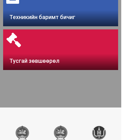
ХЯНАЛТ-ШИНЖИЛГЭЭ, ҮНЭЛГЭЭ, ДОТООД
АУДИТЫН ГАЗАР
Техникийн баримт бичиг
ИЛ ТОД
ТӨСӨВ/ ГҮЙЦЭТГЭЛ
ТЕНДЕР/ ХУДАЛДАН АВАХ АЖИЛЛАГАА
ҮЙЛ АЖИЛЛАГААНЫ ИЛ ТОД БАЙДАЛ
Тусгай зөвшөөрөл
АВЛИГЫН ЭСРЭГ
ТӨРИЙН АЛБАНЫ САЛБАР ЗӨВЛӨЛ
ТУСГАЙ ЗӨВШӨӨРӨЛ
ӨРГӨДӨЛ ГОМДОЛ
Сайтын бүтэц
Холбоо барих