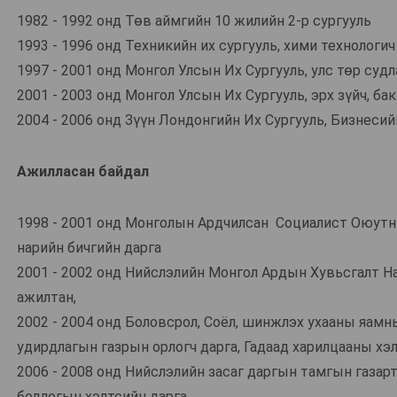
1982 - 1992 онд Төв аймгийн 10 жилийн 2-р сургууль
ХЭЛ СОНГОХ
1993 - 1996 онд Техникийн их сургууль, хими технологич
1997 - 2001 онд Монгол Улсын Их Сургууль, улс төр судл
2001 - 2003 онд Монгол Улсын Их Сургууль, эрх зүйч, ба
2004 - 2006 онд Зүүн Лондонгийн Их Сургууль, Бизнеси
Ажилласан байдал
1998 - 2001 онд Монголын Ардчилсан Социалист Оюут
нарийн бичгийн дарга
2001 - 2002 онд Нийслэлийн Монгол Ардын Хувьсгалт Н
ажилтан,
2002 - 2004 онд Боловсрол, Соёл, шинжлэх ухааны яам
удирдлагын газрын орлогч дарга, Гадаад харилцааны хэ
2006 - 2008 онд Нийслэлийн засаг даргын тамгын газар
бодлогын хэлтсийн дарга