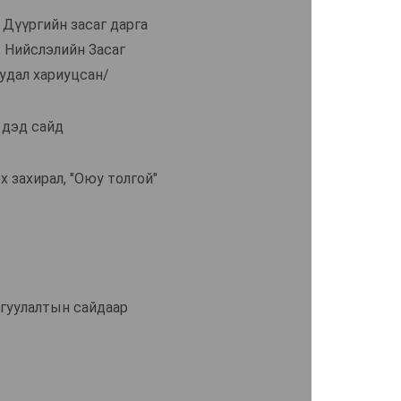
 Дүүргийн засаг дарга
т Нийслэлийн Засаг
уудал хариуцсан/
 дэд сайд
х захирал, "Оюу толгой"
йгуулалтын сайдаар