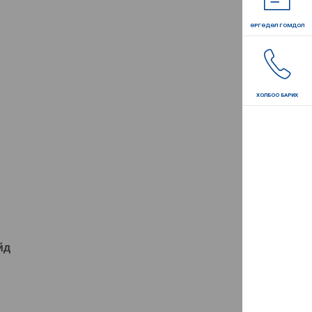
ӨРГӨДӨЛ ГОМДОЛ
ӨРГӨДӨЛ ГОМДОЛ
ХОЛБОО БАРИХ
йд