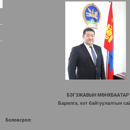
ГАЗРЫН ЧИГ ҮҮРЭГ
НИЙТИЙН АЖ АХУЙН БОДЛОГЫН
 БАЙРНЫ ЗАР
ХЭРЭГЖИЛТИЙГ ЗОХИЦУУЛАХ
ГАЗАР
ИНЖЕНЕРИЙН ДЭД БҮТЦИЙН
БОДЛОГЫН ХЭРЭГЖИЛТИЙГ
ЗОХИЦУУЛАХ ГАЗАР
ХЯНАЛТ-ШИНЖИЛГЭЭ, ҮНЭЛГЭЭ,
ДОТООД АУДИТЫН ГАЗАР
БЭГЗЖАВЫН МӨНХБААТАР
Барилга, хот байгуулалтын са
Боловсрол: