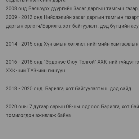
2008 онд Баянзүрх дүүргийн Засаг даргын тамгын газар,
2009 - 2012 онд Нийслэлийн засаг даргын тамгын газар
даргын орлогч/Барилга, хот байгуулалт, дэд бүтцийн ас
2014 - 2015 онд Хүн амын хөгжил, нийгмийн хамгааллын
2016 - 2018 онд "Эрдэнэс Оюу Толгой" ХХК-ний гүйцэтгэ
ХХК-ний ТУЗ-ийн гишүүн
2018 - 2020 онд Барилга, хот байгуулалтын дэд сайд
2020 оны 7 дугаар сарын 08-ны өдрөөс Барилга, хот ба
томилогдон ажиллаж байна