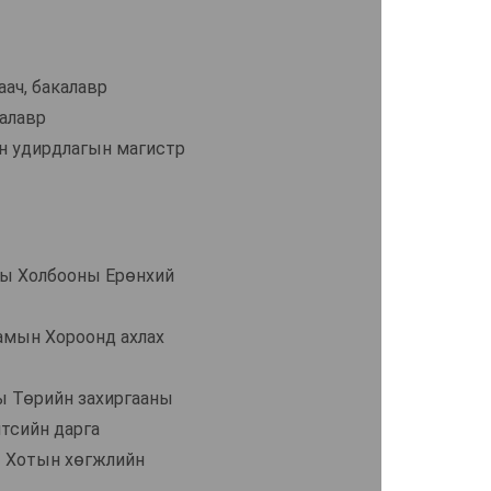
аач, бакалавр
калавр
йн удирдлагын магистр
ны Холбооны Ерөнхий
амын Хороонд ахлах
ны Төрийн захиргааны
лтсийн дарга
т Хотын хөгжлийн