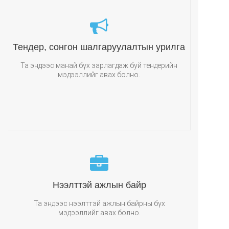
СОШИАЛ
Тендер, сонгон шалгаруулалтын урилга
Та эндээс манай бүх зарлагдаж буй тендерийн
мэдээллийг авах болно.
ХЭЛ СОНГОХ
Нээлттэй ажлын байр
Та эндээс нээлттэй ажлын байрны бүх
мэдээллийг авах болно.