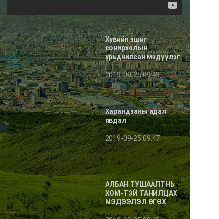
Хувийн ашиг
сонирхолын
урьдчилсан мэдүүлэг
гэж юу вэ?
2019-09-25 09:49
Харандааны адал
явдал
2019-09-25 09:47
АЛБАН ТУШААЛТНЫ
ХОМ-ТЭЙ ТАНИЛЦАХ
МЭДЭЭЛЭЛ ӨГӨХ
ТУХАЙ/2019/