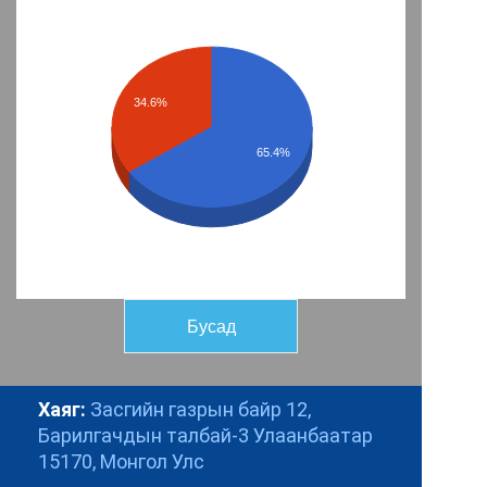
34.6%
65.4%
Бусад
Хаяг:
Засгийн газрын байр 12,
Барилгачдын талбай-3
Улаанбаатар
15170, Монгол Улс