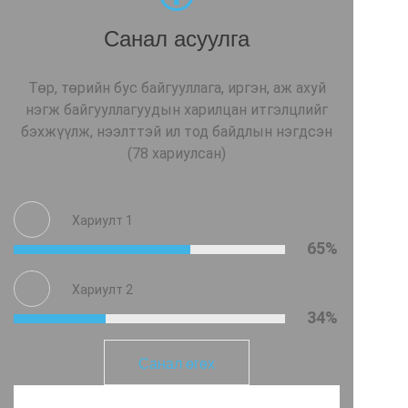
Санал асуулга
Төр, төрийн бус байгууллага, иргэн, аж ахуй
нэгж байгууллагуудын харилцан итгэлцлийг
бэхжүүлж, нээлттэй ил тод байдлын нэгдсэн
(78 хариулсан)
Хариулт 1
65%
Хариулт 2
34%
Санал өгөх