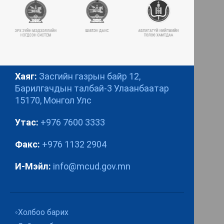
Хаяг:
Засгийн газрын байр 12,
Барилгачдын талбай-3
Улаанбаатар
15170, Монгол Улс
Утас:
+976 7600 3333
Факс:
+976 1132 2904
И-Мэйл:
info@mcud.gov.mn
Холбоо барих