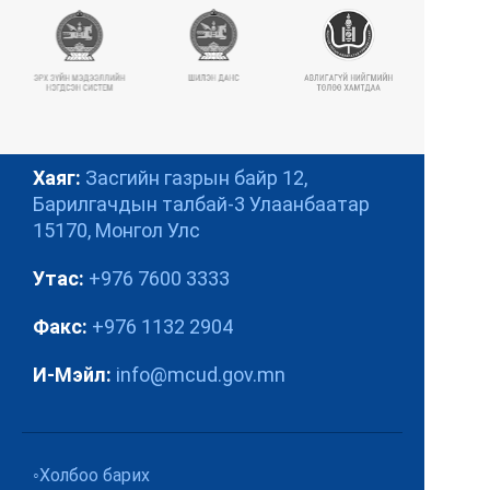
ХЯНАЛТ-ШИНЖИЛГЭЭ, ҮНЭЛГЭЭ, ДОТООД
АУДИТЫН ГАЗАР
ИЛ ТОД
ТӨСӨВ/ ГҮЙЦЭТГЭЛ
ТЕНДЕР/ ХУДАЛДАН АВАХ АЖИЛЛАГАА
Хаяг:
Засгийн газрын байр 12,
Барилгачдын талбай-3
Улаанбаатар
ҮЙЛ АЖИЛЛАГААНЫ ИЛ ТОД БАЙДАЛ
15170, Монгол Улс
АВЛИГЫН ЭСРЭГ
Утас:
+976 7600 3333
ТӨРИЙН АЛБАНЫ САЛБАР ЗӨВЛӨЛ
ТУСГАЙ ЗӨВШӨӨРӨЛ
Факс:
+976 1132 2904
ӨРГӨДӨЛ ГОМДОЛ
И-Мэйл:
info@mcud.gov.mn
Сайтын бүтэц
Холбоо барих
Холбоо барих